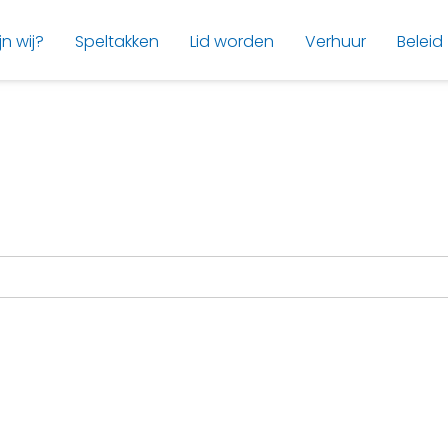
jn wij?
Speltakken
Lid worden
Verhuur
Beleid