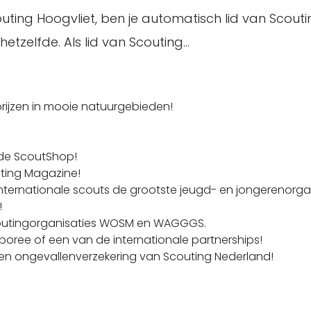
uting Hoogvliet, ben je automatisch lid van Scout
etzelfde. Als lid van Scouting…
rijzen in mooie natuurgebieden!
n de ScoutShop!
uting Magazine!
ternationale scouts de grootste jeugd- en jongerenorgani
!
Scoutingorganisaties WOSM en WAGGGS.
ree of een van de internationale partnerships!
- en ongevallenverzekering van Scouting Nederland!